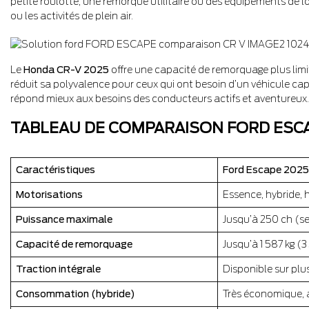
petite roulotte, une remorque utilitaire ou des équipements de loi
ou les activités de plein air.
Le
Honda CR-V 2025
offre une capacité de remorquage plus limit
réduit sa polyvalence pour ceux qui ont besoin d’un véhicule capab
répond mieux aux besoins des conducteurs actifs et aventureux.
TABLEAU DE COMPARAISON FORD ESCA
Caractéristiques
Ford Escape 2025
Motorisations
Essence, hybride, 
Puissance maximale
Jusqu’à 250 ch (se
Capacité de remorquage
Jusqu’à 1 587 kg (3
Traction intégrale
Disponible sur plu
Consommation (hybride)
Très économique, a