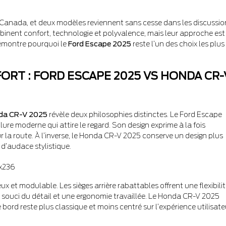
anada, et deux modèles reviennent sans cesse dans les discussion
inent confort, technologie et polyvalence, mais leur approche est
démontre pourquoi le
Ford Escape 2025
reste l’un des choix les plus
RT : FORD ESCAPE 2025 VS HONDA CR-
nda CR-V 2025
révèle deux philosophies distinctes. Le Ford Escape
ure moderne qui attire le regard. Son design exprime à la fois
sur la route. À l’inverse, le Honda CR-V 2025 conserve un design plus
 d’audace stylistique.
x et modulable. Les sièges arrière rabattables offrent une flexibili
e un souci du détail et une ergonomie travaillée. Le Honda CR-V 2025
ord reste plus classique et moins centré sur l’expérience utilisate