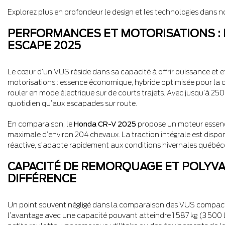
Explorez plus en profondeur le design et les technologies dans not
PERFORMANCES ET MOTORISATIONS :
ESCAPE 2025
Le cœur d’un VUS réside dans sa capacité à offrir puissance et ef
motorisations : essence économique, hybride optimisée pour la
rouler en mode électrique sur de courts trajets. Avec jusqu’à 250
quotidien qu’aux escapades sur route.
En comparaison, le
Honda CR-V 2025
propose un moteur essence
maximale d’environ 204 chevaux. La traction intégrale est disponi
réactive, s’adapte rapidement aux conditions hivernales québéco
CAPACITÉ DE REMORQUAGE ET POLYVAL
DIFFÉRENCE
Un point souvent négligé dans la comparaison des VUS compact
l’avantage avec une capacité pouvant atteindre 1 587 kg (3 500 l