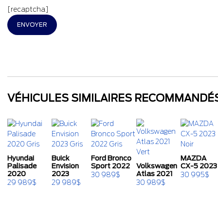
[recaptcha]
VÉHICULES SIMILAIRES
RECOMMANDÉ
Hyundai
Buick
Ford Bronco
MAZDA
Palisade
Envision
Sport 2022
Volkswagen
CX-5 2023
2020
2023
Atlas 2021
30 989
$
30 995
$
29 989
$
29 989
$
30 989
$