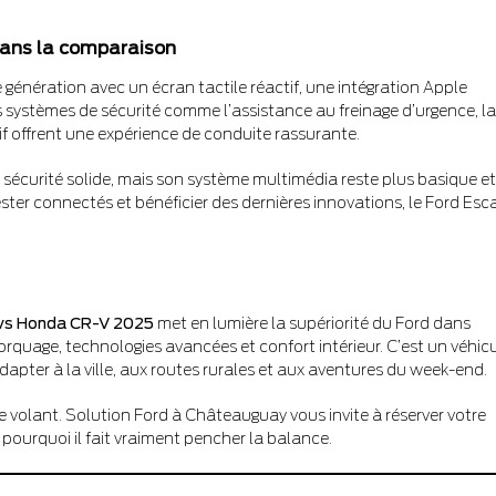
 dans la comparaison
énération avec un écran tactile réactif, une intégration Apple
es systèmes de sécurité comme l’assistance au freinage d’urgence, la
if offrent une expérience de conduite rassurante.
sécurité solide, mais son système multimédia reste plus basique et
ester connectés et bénéficier des dernières innovations, le Ford Es
vs Honda CR-V 2025
met en lumière la supériorité du Ford dans
orquage, technologies avancées et confort intérieur. C’est un véhic
apter à la ville, aux routes rurales et aux aventures du week-end.
e volant. Solution Ford à Châteauguay vous invite à réserver votre
ourquoi il fait vraiment pencher la balance.