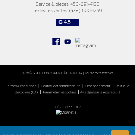
Service & pièces:
450-691-4130
Textez les ventes:
(438) 600-1249
4.5
2026 © SOLUTION FORD CHÂTEAUGUAY
| Tous droits réservés.
|
|
|
Termes & conditions
Politique et confidentialité
Désabonnement
Politique
|
|
de cookies (CA)
Paramétrer les cookies
Avis légal sur la réparabilité
DÉVELOPPÉ PAR