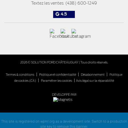
Textez les ventes:
(438) 600-1249
4.5
2026 © SOLUTION FORD CHÂTEAUGUAY
| Tous droits réservés.
|
|
|
Termes & conditions
Politique et confidentialité
Désabonnement
Politique
|
|
de cookies (CA)
Paramétrer les cookies
Avis légal sur la réparabilité
DÉVELOPPÉ PAR
This site is registered on
wpml.org
as a development site. Switch to a production
site key to
remove this banner
.