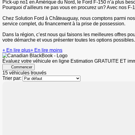
Pick-up no1 en Amérique du Nord, le Ford F-150 n’a plus besoi
Pourquoi d’ailleurs ne pas vous en procurez un? Avec nos F-15
Chez Solution Ford à Châteauguay, nous comptons parmi nos v
service complet, du financement à la prise de possession.
Dans la région, c’est nous qui faisons les meilleures offres po
votre démarche et vous présenter toutes les options possibles.
+ En lire plus
+ En lire moins
Évaluez votre véhicule en ligne
Estimation GRATUITE ET imm
Commencer
15 véhicules
trouvés
Trier par:
850
$
de Rabais
Afficher 26 images en plus
Voir plus