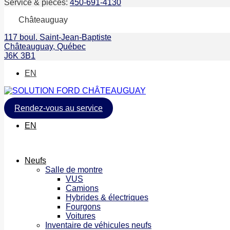
Service & pièces:
450-691-4130
Châteauguay
117 boul. Saint-Jean-Baptiste
Châteauguay
,
Québec
J6K 3B1
EN
Rendez-vous au service
EN
Neufs
Salle de montre
VUS
Camions
Hybrides & électriques
Fourgons
Voitures
Inventaire de véhicules neufs