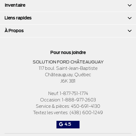
Inventaire
Liens rapides
À Propos
Pour nous joindre
SOLUTION FORD CHÂTEAUGUAY
117 boul. Saint-Jean-Baptiste
Châteauguay
,
Québec
J6K 3B1
Neuf:
1-877-751-1774
Occasion:
1-888-977-2603
Service & pièces:
450-691-4130
Textez les ventes:
(438) 600-1249
4.5