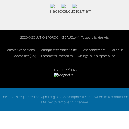
2026 © SOLUTION FORD CHÂTEAUGUAY
| Tous droits réservés.
|
|
|
Termes & conditions
Politique et confidentialité
Désabonnement
Politique
|
|
de cookies (CA)
Paramétrer les cookies
Avis légal sur la réparabilité
DÉVELOPPÉ PAR
This site is registered on
wpml.org
as a development site. Switch to a production
site key to
remove this banner
.