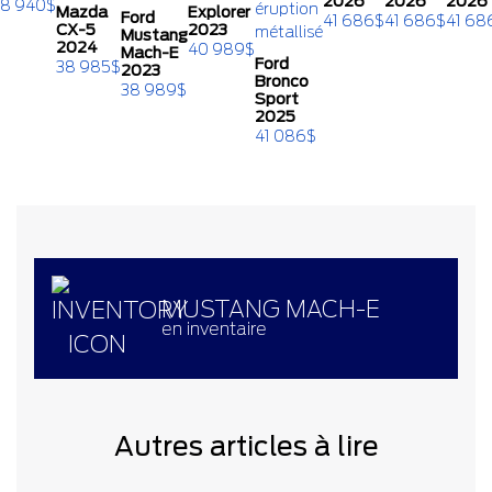
2026
2026
2026
8 940
$
Mazda
Explorer
Ford
41 686
$
41 686
$
41 68
CX-5
2023
Mustang
2024
40 989
$
Mach-E
Ford
38 985
$
2023
Bronco
38 989
$
Sport
2025
41 086
$
MUSTANG MACH-E
en inventaire
Autres articles à lire