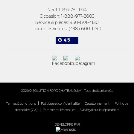
Neuf:
1-877-751-1774
Occasion:
1-888-977-2603
Service & pièces:
450-691-4130
Textez les ventes:
(438) 600-1249
4.5
2026 © SOLUTION FORD CHÂTEAUGUAY
| Tous droits réservés.
|
|
|
Termes & conditions
Politique et confidentialité
Désabonnement
Politique
|
|
de cookies (CA)
Paramétrer les cookies
Avis légal sur la réparabilité
DÉVELOPPÉ PAR