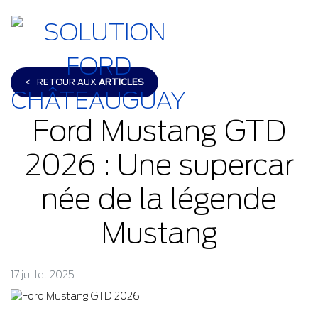
<
RETOUR AUX
ARTICLES
Ford Mustang GTD
2026 : Une supercar
née de la légende
Mustang
17 juillet 2025